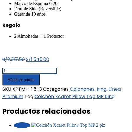
Marco de Espuma G20
Double Side (Reversible)
Garantía 10 años
Regalo
2 Almohadas + 1 Protector
El
El
S/
2,317.50
S/
1,545.00
precio
precio
‎Colchón
original
actual
Xcaret
Añadir al carrito
era:
es:
Pillow
Top
S/2,317.50.
S/1,545.00.
SKU
XPTMH-1.5-3
Categories
Colchones
,
King
,
Línea
MP
Premium
Tag
‎Colchón Xcaret Pillow Top MP King
King
cantidad
Productos relacionados
¡Oferta!