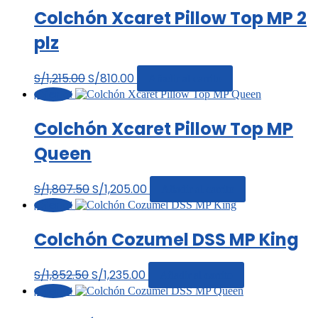
‎Colchón Xcaret Pillow Top MP 2
plz
El
El
S/
1,215.00
S/
810.00
Añadir al carrito
¡Oferta!
precio
precio
original
actual
‎Colchón Xcaret Pillow Top MP
era:
es:
S/1,215.00.
S/810.00.
Queen
El
El
S/
1,807.50
S/
1,205.00
Añadir al carrito
¡Oferta!
precio
precio
original
actual
‎Colchón Cozumel DSS MP King
era:
es:
S/1,807.50.
S/1,205.00.
El
El
S/
1,852.50
S/
1,235.00
Añadir al carrito
¡Oferta!
precio
precio
original
actual