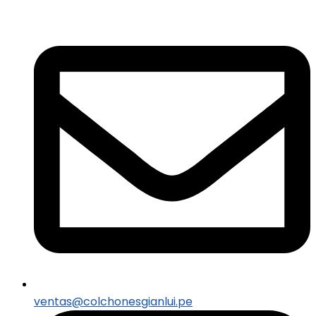
ventas@colchonesgianlui.pe