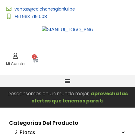
ventas@colchonesgianlui.pe
+51 963 719 008
0
Mi Cuenta
Descansemos en un mundo mejor,
aprovecha las
ofertas que tenemos para ti
Categorías Del Producto