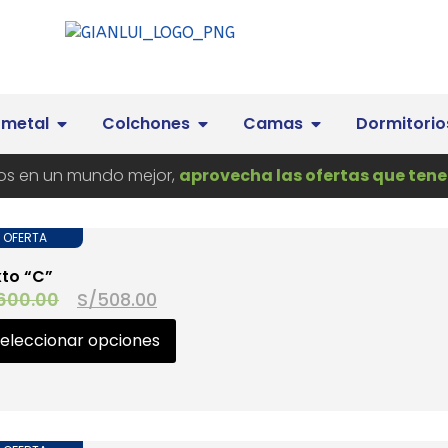
 metal
Colchones
Camas
Dormitorio
s en un mundo mejor,
aprovecha las ofertas que tene
OFERTA
xto “C”
600.00
S/
508.00
eleccionar opciones