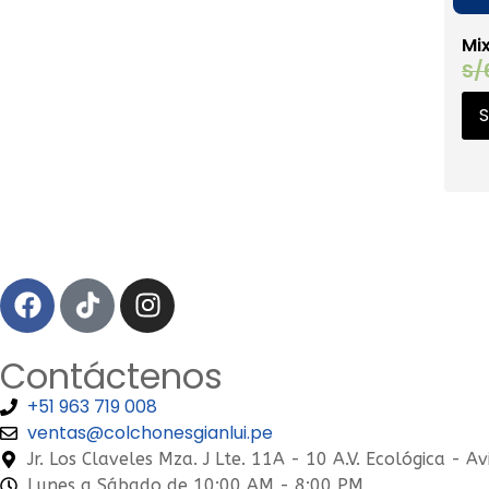
Mi
S/
S
Contáctenos
+51 963 719 008
ventas@colchonesgianlui.pe
Jr. Los Claveles Mza. J Lte. 11A - 10 A.V. Ecológica
Lunes a Sábado de 10:00 AM - 8:00 PM