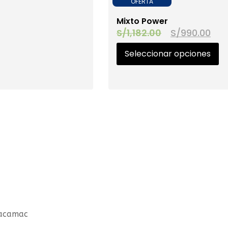
OFERTA
Mixto Power
S/
1,182.00
S/
990.00
Seleccionar opciones
hacamac