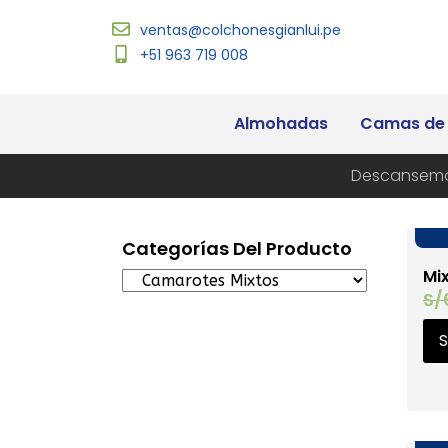
ventas@colchonesgianlui.pe
+51 963 719 008
Almohadas
Camas de
Descansemo
Categorías Del Producto
Mi
S/
S