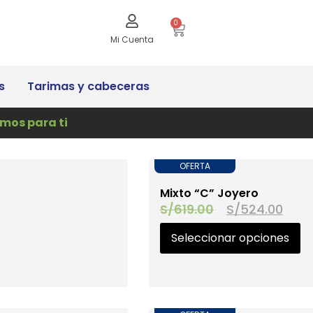
0
Mi Cuenta
s
Tarimas y cabeceras
mos para ti
OFERTA
Mixto “C” Joyero
S/
619.00
S/
524.00
Seleccionar opciones