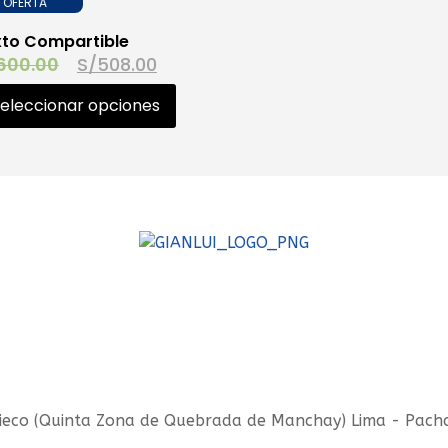
OFERTA
xto Compartible
600.00
S/
508.00
eleccionar opciones
 - Avieco (Quinta Zona de Quebrada de Manchay) Lima - Pac