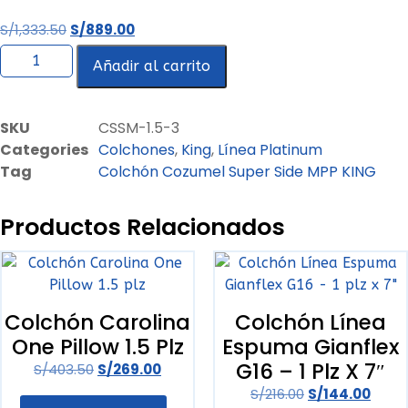
S/
1,333.50
S/
889.00
Añadir al carrito
SKU
CSSM-1.5-3
Categories
Colchones
,
King
,
Línea Platinum
Tag
‎Colchón Cozumel Super Side MPP KING
Productos Relacionados
‎Colchón Carolina
‎Colchón Línea
One Pillow 1.5 Plz
Espuma Gianflex
G16 – 1 Plz X 7″
S/
403.50
S/
269.00
S/
216.00
S/
144.00