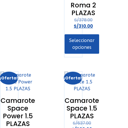
Roma 2
PLAZAS
S/
378.00
S/
310.00
Seleccionar
opciones
¡Oferta!
¡Oferta!
Camarote
Camarote
Space
Space 1.5
Power 1.5
PLAZAS
PLAZAS
S/
637.00