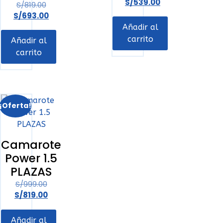
S/
539.00
S/
819.00
S/
693.00
Añadir al
carrito
Añadir al
carrito
¡Oferta!
Camarote
Power 1.5
PLAZAS
S/
999.00
S/
819.00
Añadir al