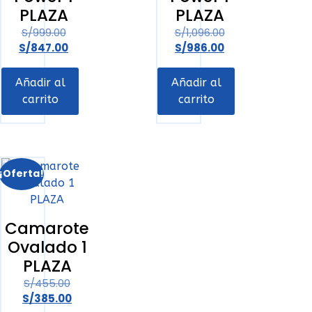
PLAZA
PLAZA
S/
999.00
S/
1,096.00
S/
847.00
S/
986.00
Añadir al
Añadir al
carrito
carrito
¡Oferta!
Camarote
Ovalado 1
PLAZA
S/
455.00
S/
385.00