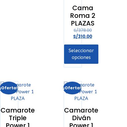
Cama
Roma 2
PLAZAS
S/
378.00
S/
310.00
Seleccionar
opciones
¡Oferta!
¡Oferta!
Camarote
Camarote
Triple
Diván
Power 1
Power 1