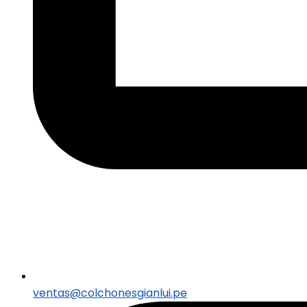
ventas@colchonesgianlui.pe