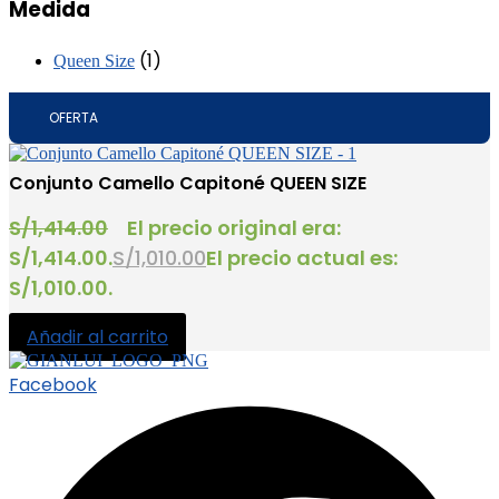
Medida
(1)
Queen Size
OFERTA
Conjunto Camello Capitoné QUEEN SIZE
S/
1,414.00
El precio original era:
S/1,414.00.
S/
1,010.00
El precio actual es:
S/1,010.00.
Añadir al carrito
Facebook