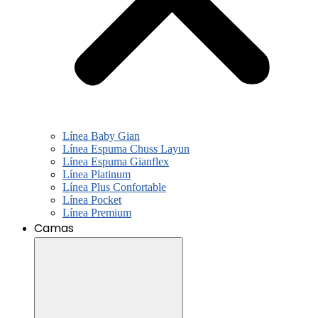
Línea Baby Gian
Línea Espuma Chuss Layun
Línea Espuma Gianflex
Línea Platinum
Línea Plus Confortable
Línea Pocket
Línea Premium
Camas