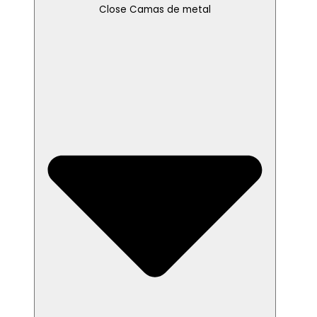
Close Camas de metal