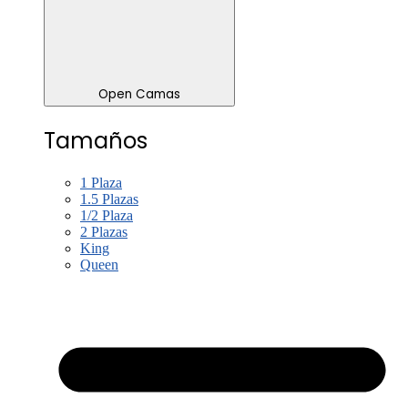
Open Camas
Tamaños
1 Plaza
1.5 Plazas
1/2 Plaza
2 Plazas
King
Queen