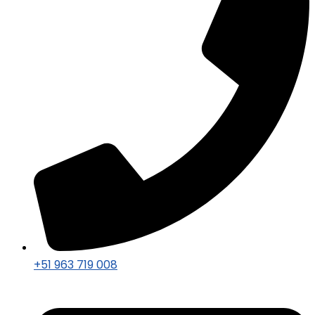
+51 963 719 008