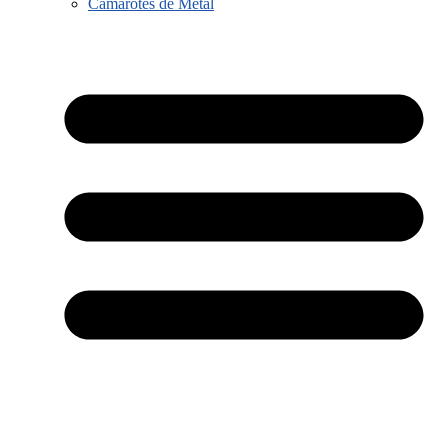
Camarotes de Metal