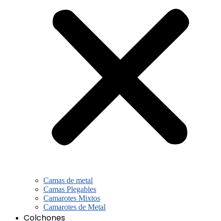
Camas de metal
Camas Plegables
Camarotes Mixtos
Camarotes de Metal
Colchones