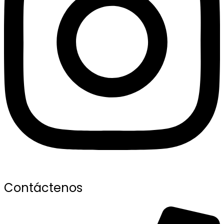
Contáctenos