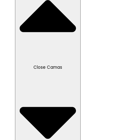
Close Camas