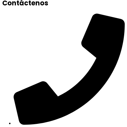
Contáctenos