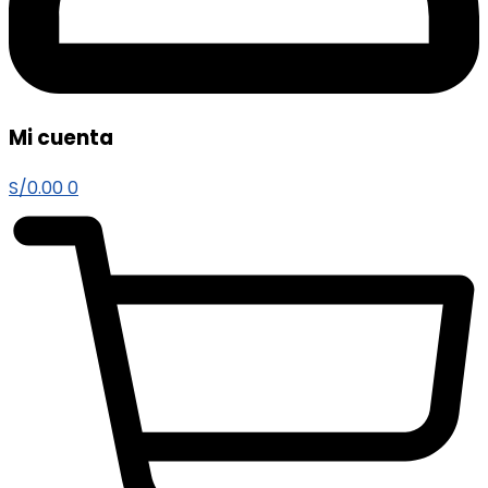
Mi cuenta
S/
0.00
0