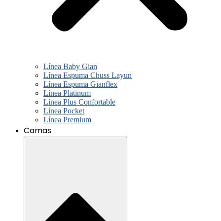
Línea Baby Gian
Línea Espuma Chuss Layun
Línea Espuma Gianflex
Línea Platinum
Línea Plus Confortable
Línea Pocket
Línea Premium
Camas