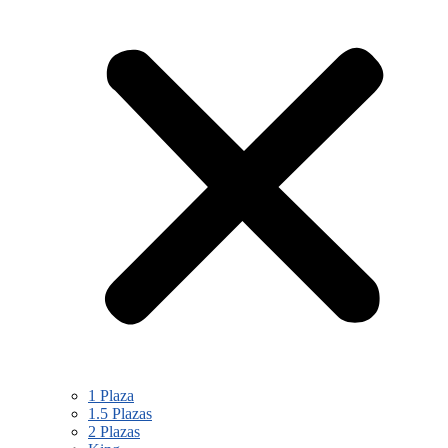
1 Plaza
1.5 Plazas
2 Plazas