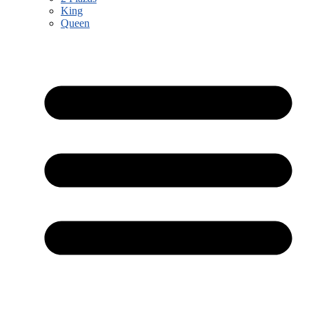
King
Queen