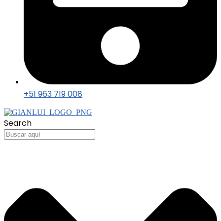
+51 963 719 008
Search