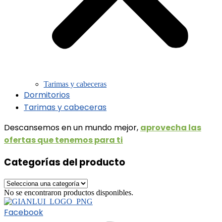
Tarimas y cabeceras
Dormitorios
Tarimas y cabeceras
Descansemos en un mundo mejor,
aprovecha las
ofertas que tenemos para ti
Categorías del producto
No se encontraron productos disponibles.
Facebook