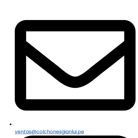
ventas@colchonesgianlui.pe