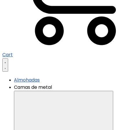
Cart
Almohadas
Camas de metal