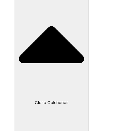
Close Colchones