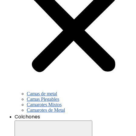
Camas de metal
Camas Plegables
Camarotes Mixtos
Camarotes de Metal
Colchones