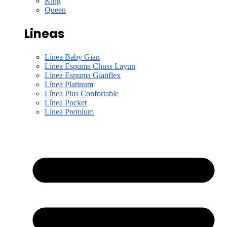
King
Queen
Lineas
Línea Baby Gian
Línea Espuma Chuss Layun
Línea Espuma Gianflex
Línea Platinum
Línea Plus Confortable
Línea Pocket
Línea Premium