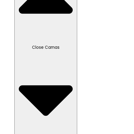
Close Camas