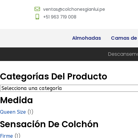
ventas@colchonesgianlui.pe
+51 963 719 008
Almohadas
Camas de
Descansemo
Categorías Del Producto
Medida
(1)
Queen Size
Sensación De Colchón
(1)
Firme