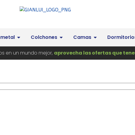
 metal
Colchones
Camas
Dormitorio
s en un mundo mejor,
aprovecha las ofertas que tene