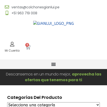
ventas@colchonesgianlui.pe
+51 963 719 008
0
Mi Cuenta
Descansemos en un mundo mejor,
aprovecha las
ofertas que tenemos para ti
Categorías Del Producto