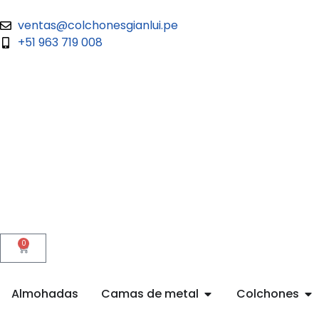
ventas@colchonesgianlui.pe
+51 963 719 008
0
Almohadas
Camas de metal
Colchones