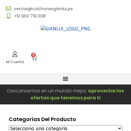
ventas@colchonesgianlui.pe
+51 963 719 008
0
Mi Cuenta
Descansemos en un mundo mejor,
aprovecha las
ofertas que tenemos para ti
Categorías Del Producto