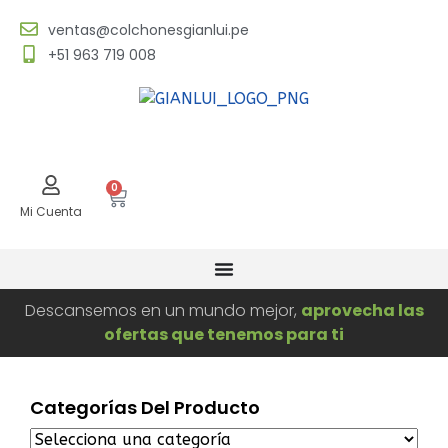
ventas@colchonesgianlui.pe
+51 963 719 008
0
Mi Cuenta
Descansemos en un mundo mejor,
aprovecha las
ofertas que tenemos para ti
Categorías Del Producto