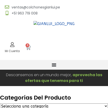
ventas@colchonesgianlui.pe
+51 963 719 008
0
Mi Cuenta
Descansemos en un mundo mejor,
aprovecha las
ofertas que tenemos para ti
Categorías Del Producto