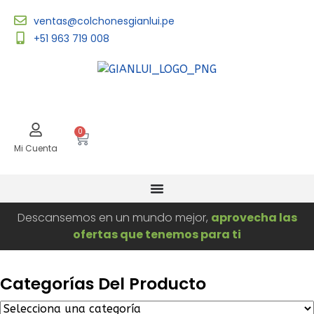
ventas@colchonesgianlui.pe
+51 963 719 008
0
Mi Cuenta
Descansemos en un mundo mejor,
aprovecha las
ofertas que tenemos para ti
Categorías Del Producto