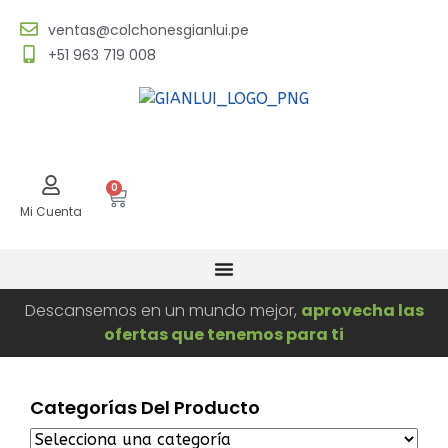
ventas@colchonesgianlui.pe
+51 963 719 008
0
Mi Cuenta
Descansemos en un mundo mejor,
aprovecha las
ofertas que tenemos para ti
Categorías Del Producto